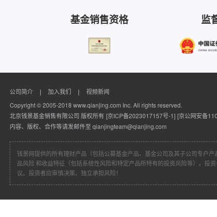
基金销售资格
监
公司简介
加入我们
视频新闻
|
|
Copyright © 2005-2018 www.qianjing.com Inc. All rights reserved.
北京钱景基金销售有限公司 版权所有
[京ICP备2023017157号-1]
[京公网安备1101
内容、版权、合作等请发邮件至 qianjingteam@qianjing.com
钱景网提供的所有理财产品（包括公募基金产品、基金公司及其子公司专户产
品风险 和收益特征（包括系统性风险和特定产品所特有的投资风险等）。投
议。投资者应审慎决策、独立承担风险！